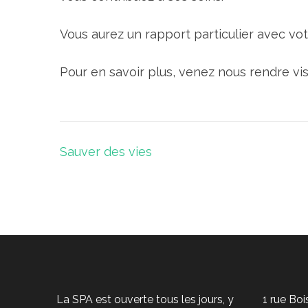
Vous aurez un rapport particulier avec votr
Pour en savoir plus, venez nous rendre visi
Navigation
Sauver des vies
de
l’article
La SPA est ouverte tous les jours, y
1 rue Bo