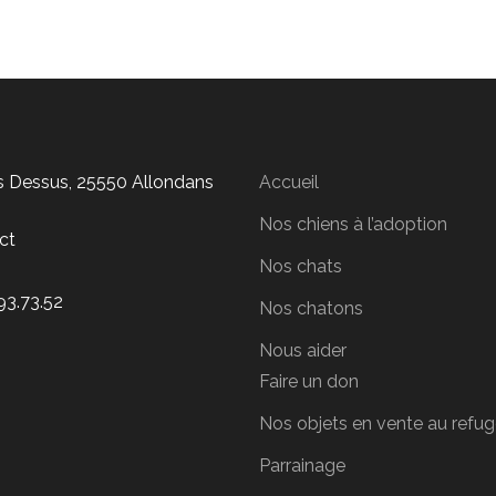
is Dessus, 25550 Allondans
Accueil
Nos chiens à l’adoption
ct
Nos chats
93.73.52
Nos chatons
Nous aider
Faire un don
Nos objets en vente au refu
Parrainage