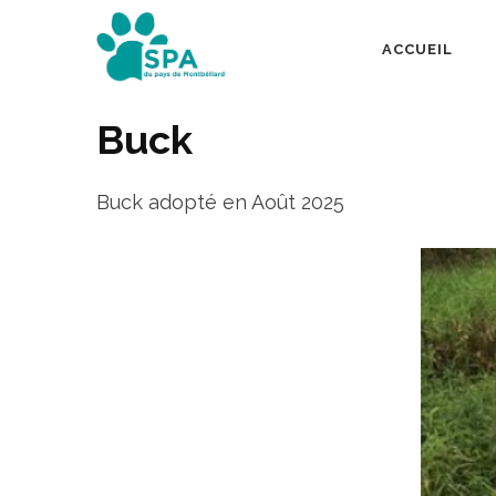
Aller
au
ACCUEIL
SPA Pays de Mont
contenu
(Pressez
Buck
Entrée)
Buck adopté en Août 2025