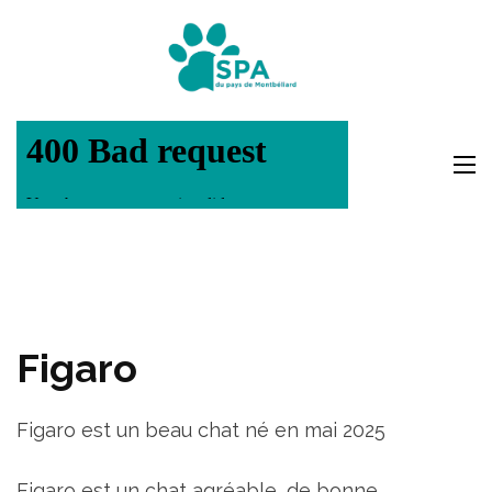
Aller
au
SPA Pays
contenu
Montbéli
(Pressez
Entrée)
Figaro
Figaro est un beau chat né en mai 2025
Figaro est un chat agréable, de bonne