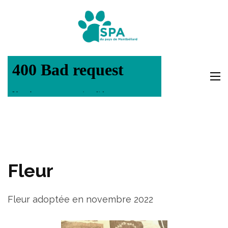
Aller
au
SPA Pays
contenu
Montbéli
(Pressez
Entrée)
Fleur
Fleur adoptée en novembre 2022