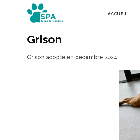
Aller
au
ACCUEIL
SPA Pays de Mont
contenu
(Pressez
Grison
Entrée)
Grison adopté en décembre 2024