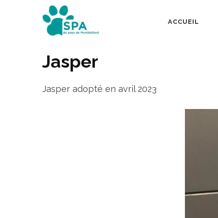
Aller
au
ACCUEIL
SPA Pays de Mont
contenu
(Pressez
Jasper
Entrée)
Jasper adopté en avril 2023