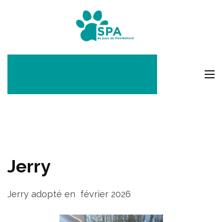
Aller
au
SPA Pays
contenu
Montbéli
(Pressez
Entrée)
Jerry
Jerry adopté en février 2026