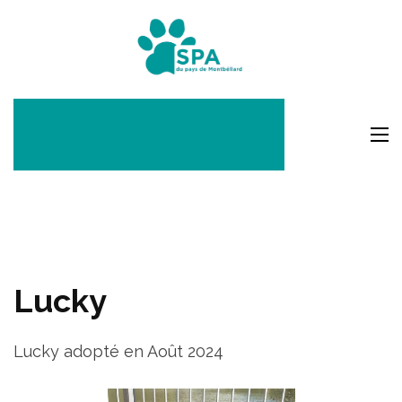
Aller
au
SPA Pays
contenu
Montbéli
(Pressez
Entrée)
Lucky
Lucky adopté en Août 2024