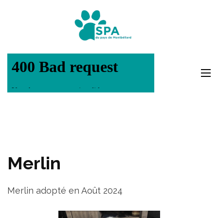
Aller
au
SPA Pays
contenu
Montbéli
(Pressez
Entrée)
Merlin
Merlin adopté en Août 2024