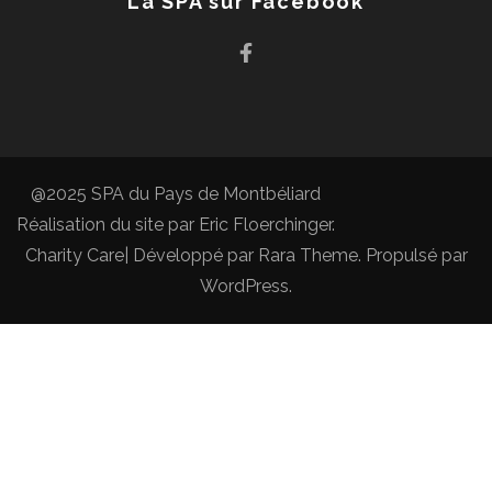
La SPA sur Facebook
@2025 SPA du Pays de Montbéliard
Réalisation du site par
Eric Floerchinger
.
Charity Care| Développé par
Rara Theme
. Propulsé par
WordPress
.