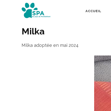
Aller
au
ACCUEIL
SPA Pays de Mont
contenu
(Pressez
Milka
Entrée)
Milka adoptée en mai 2024