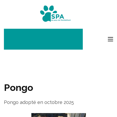
Aller
au
SPA Pays
contenu
Montbéli
(Pressez
Entrée)
Pongo
Pongo adopté en octobre 2025