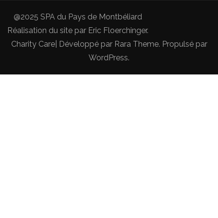
@2025 SPA du Pays de Montbéliard
Réalisation du site par
Eric Floerchinger
.
Charity Care| Développé par
Rara Theme
. Propulsé par
WordPress
.