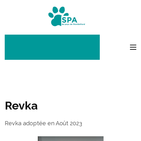
Aller
au
SPA Pays
contenu
Montbéli
(Pressez
Entrée)
Revka
Revka adoptée en Août 2023