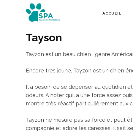
Aller
au
ACCUEIL
SPA Pays de Mont
contenu
(Pressez
Tayson
Entrée)
Tayzon est un beau chien , genre Américan 
Encore très jeune, Tayzon est un chien éne
Il a besoin de se dépenser au quotidien et
odeurs. A noter qu’il a une force assez pui
montre très réactif particulièrement aux c
Tayzon ne mesure pas sa force et peut êtr
compagnie et adore les caresses, il sait s