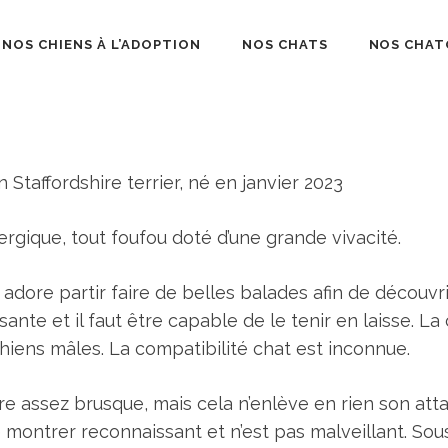
NOS CHIENS À L’ADOPTION
NOS CHATS
NOS CHAT
béliard
Staffordshire terrier, né en janvier 2023
rgique, tout foufou doté d’une grande vivacité.
 adore partir faire de belles balades afin de découvr
ssante et il faut être capable de le tenir en laisse. L
hiens mâles. La compatibilité chat est inconnue.
e assez brusque, mais cela n’enlève en rien son atta
e montrer reconnaissant et n’est pas malveillant. Sou