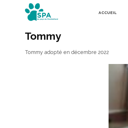
Aller
au
ACCUEIL
SPA Pays de Mont
contenu
(Pressez
Tommy
Entrée)
Tommy adopté en décembre 2022