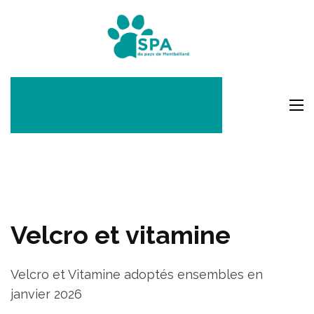
Aller
au
SPA Pays
contenu
Montbéli
(Pressez
Entrée)
Velcro et vitamine
Velcro et Vitamine adoptés ensembles en
janvier 2026