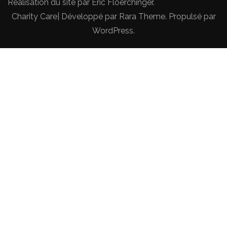
Réalisation du site par
Eric Floerchinger
.
Charity Care| Développé par
Rara Theme
. Propulsé par
WordPress
.