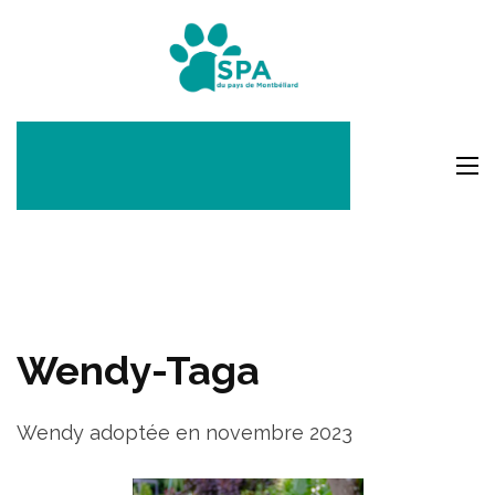
Aller
au
SPA Pays
contenu
Montbéli
(Pressez
Entrée)
Wendy-Taga
Wendy adoptée en novembre 2023