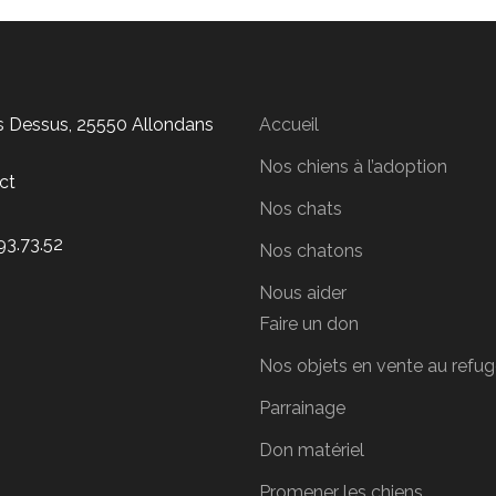
is Dessus, 25550 Allondans
Accueil
Nos chiens à l’adoption
ct
Nos chats
93.73.52
Nos chatons
Nous aider
Faire un don
Nos objets en vente au refu
Parrainage
Don matériel
Promener les chiens