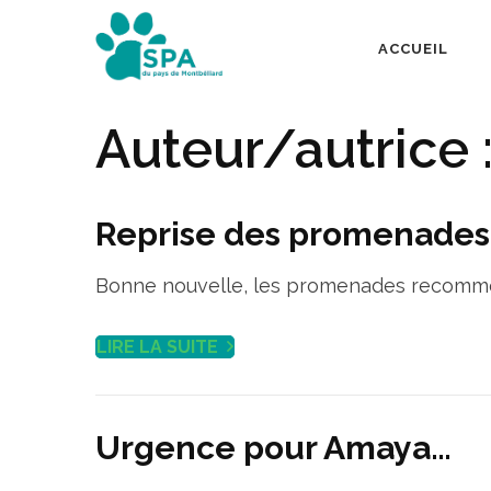
Aller
au
ACCUEIL
SPA Pays de Mont
contenu
(Pressez
Auteur/autrice 
Entrée)
Reprise des promenade
Bonne nouvelle, les promenades recomm
LIRE LA SUITE
Urgence pour Amaya…