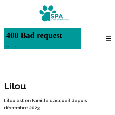
Aller
au
SPA Pays
contenu
Montbéli
(Pressez
Entrée)
Lilou
Lilou est en Famille d’accueil depuis
décembre 2023