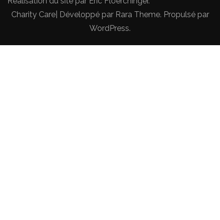
Réalisation du site par
Eric Floerchinger
.
Charity Care| Développé par
Rara Theme
. Propulsé par
WordPress
.