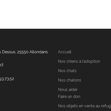
is Dessus, 25550 Allondans
Accueil
Nos chiens à l’adoption
ct
Nos chats
93.73.52
Nos chatons
Nous aider
Faire un don
Nos objets en vente au refu