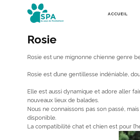
Aller
au
ACCUEIL
SPA Pays de Mont
contenu
(Pressez
Rosie
Entrée)
Rosie est une mignonne chienne genre be
Rosie est d’une gentillesse indéniable, 
Elle est aussi dynamique et adore aller fa
nouveaux lieux de balades.
Nous ne connaissons pas son passé, mais n
disponible.
La compatibilité chat et chien est pour l’